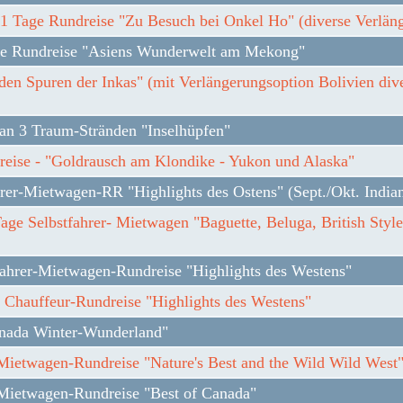
1 Tage Rundreise "Zu Besuch bei Onkel Ho" (diverse Verlän
e Rundreise "Asiens Wunderwelt am Mekong"
den Spuren der Inkas" (mit Verlängerungsoption Bolivien div
 an 3 Traum-Stränden "Inselhüpfen"
reise - "Goldrausch am Klondike - Yukon und Alaska"
hrer-Mietwagen-RR "Highlights des Ostens" (Sept./Okt. Indi
age Selbstfahrer- Mietwagen "Baguette, Beluga, British Styl
fahrer-Mietwagen-Rundreise "Highlights des Westens"
 Chauffeur-Rundreise "Highlights des Westens"
anada Winter-Wunderland"
Mietwagen-Rundreise "Nature's Best and the Wild Wild West"
-Mietwagen-Rundreise "Best of Canada"