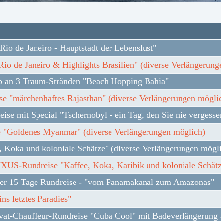
"Rio de Janeiro - Hauptstadt der Lebenslust"
Rio de Janeiro & Highlights Brasilien" (diverse Verlängerun
aub an 3 Traum-Stränden "Beach Hopping Bahia"
ise "märchenhaftes Rajasthan" (diverse Verlängerungen mögli
ise mit Special "Tschernobyl - ein Tag, den Sie nie vergesse
 "Goldenes Myanmar" (diverse Verlängerungen möglich)
, Koka und koloniale Schätze" (diverse Verlängerungen mögl
US-Rundreise "Kaffee, Koka, Karibik und koloniale Schätz
er 15 Tage Rundreise - "vom Panamakanal zum Amazonas"
ns letztes Paradies"
ivat-Chauffeur-Rundreise "Cuba Cool" mit Badeverlängerung a