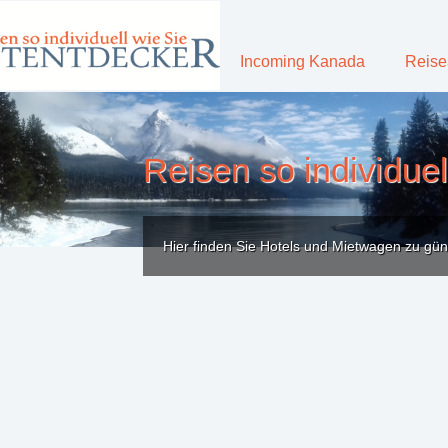
Incoming Kanada
Reise
Reisen so individuel
Hier finden Sie Hotels und Mietwagen zu gün